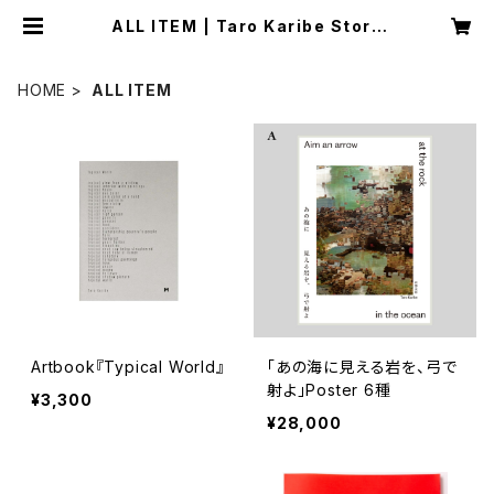
ALL ITEM | Taro Karibe Store
s
HOME
ALL ITEM
Artbook『Typical World』
「あの海に見える岩を、弓で
射よ」Poster 6種
¥3,300
¥28,000